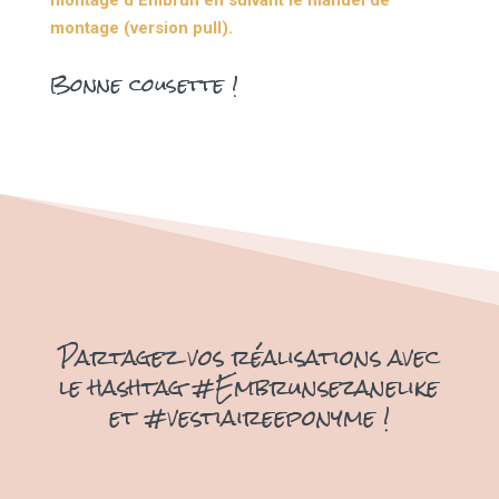
montage d’Embrun en suivant le manuel de
montage (version pull).
Bonne cousette !
Partagez vos réalisations avec
le hashtag #Embrunsezanelike
et #vestiaireeponyme !