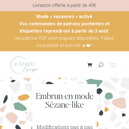
Livraison offerte à partir de 49€
Mode « vacances » activé
Vos commandes de patrons pochettes et
étiquettes
reprendront à partir du 3 août
.
Les patrons PDF sont toujours disponibles. Faites-
vous plaisir et bon été ☀️​❤️​ !
Embrun en mode
Sézane-like
Modifications pas à pas